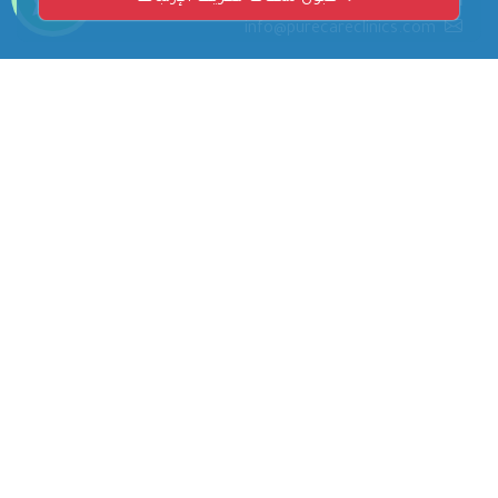
البريد الإلكتروني
info@purecareclinics.com
عن الشركة
من نحن
فريق العمل
أراء العملاء
الخصوصية
الشروط والأحكام
اتصل بنا
روابط سريعة
خدماتنا